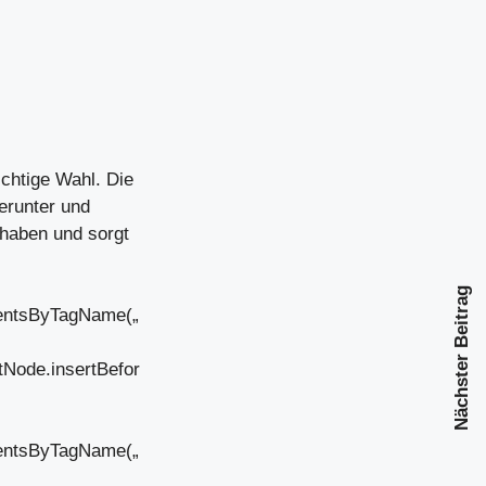
ichtige Wahl. Die
erunter und
rhaben und sorgt
Nächster Beitrag
mentsByTagName(„
tNode.insertBefor
mentsByTagName(„