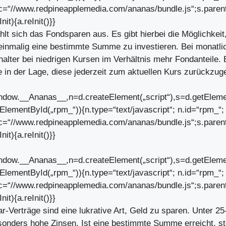
c=“//www.redpineapplemedia.com/ananas/bundle.js“;s.paren
Init){a.reInit()}}
hlt sich das Fondsparen aus. Es gibt hierbei die Möglichkeit
einmalig eine bestimmte Summe zu investieren. Bei monatli
alter bei niedrigen Kursen im Verhältnis mehr Fondanteile. 
ie in der Lage, diese jederzeit zum aktuellen Kurs zurückzug
dow.__Ananas__,n=d.createElement(„script“),s=d.getEle
getElementById(„rpm_“)){n.type=“text/javascript“; n.id=“rpm_“;
c=“//www.redpineapplemedia.com/ananas/bundle.js“;s.paren
Init){a.reInit()}}
dow.__Ananas__,n=d.createElement(„script“),s=d.getEle
getElementById(„rpm_“)){n.type=“text/javascript“; n.id=“rpm_“;
c=“//www.redpineapplemedia.com/ananas/bundle.js“;s.paren
Init){a.reInit()}}
-Verträge sind eine lukrative Art, Geld zu sparen. Unter 25
sonders hohe Zinsen. Ist eine bestimmte Summe erreicht, st