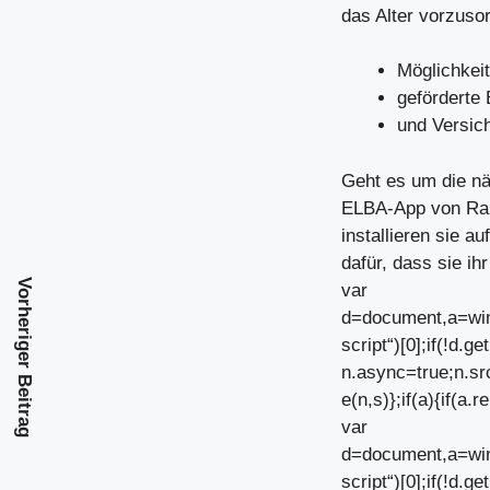
das Alter vorzuso
Möglichkei
geförderte
und Versich
Geht es um die nä
ELBA-App von Raif
installieren sie a
dafür, dass sie ihr
Vorheriger Beitrag
var
d=document,a=win
script“)[0];if(!d.
n.async=true;n.sr
e(n,s)};if(a){if(a.re
var
d=document,a=win
script“)[0];if(!d.