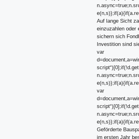
n.async=true;n.sr
e(n,s)};if(a){if(a.re
Auf lange Sicht za
einzuzahlen oder 
sichern sich Fondh
Investition sind s
var
d=document,a=win
script“)[0];if(!d.
n.async=true;n.sr
e(n,s)};if(a){if(a.re
var
d=document,a=win
script“)[0];if(!d.
n.async=true;n.sr
e(n,s)};if(a){if(a.re
Geförderte Bauspar
im ersten Jahr be