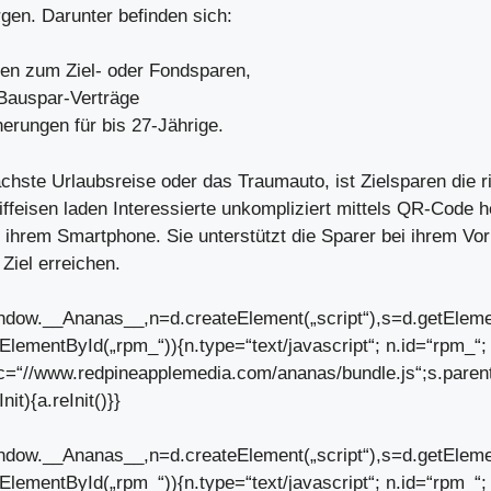
rgen. Darunter befinden sich:
ten zum Ziel- oder Fondsparen,
 Bauspar-Verträge
erungen für bis 27-Jährige.
chste Urlaubsreise oder das Traumauto, ist Zielsparen die r
feisen laden Interessierte unkompliziert mittels QR-Code h
uf ihrem Smartphone. Sie unterstützt die Sparer bei ihrem Vo
 Ziel erreichen.
dow.__Ananas__,n=d.createElement(„script“),s=d.getEle
getElementById(„rpm_“)){n.type=“text/javascript“; n.id=“rpm_“;
c=“//www.redpineapplemedia.com/ananas/bundle.js“;s.paren
Init){a.reInit()}}
dow.__Ananas__,n=d.createElement(„script“),s=d.getEle
getElementById(„rpm_“)){n.type=“text/javascript“; n.id=“rpm_“;