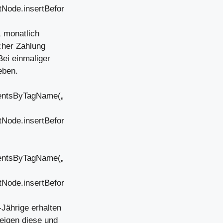
tNode.insertBefor
, monatlich
cher Zahlung
Bei einmaliger
eben.
mentsByTagName(„
tNode.insertBefor
mentsByTagName(„
tNode.insertBefor
-Jährige erhalten
eigen diese und