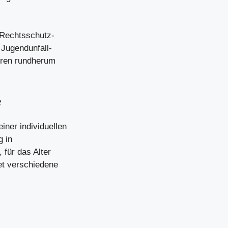
e Rechtsschutz-
 Jugendunfall-
hren rundherum
e
iner individuellen
g in
 für das Alter
et verschiedene