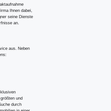
taktaufnahme
Firma Ihnen dabei,
gner seine Dienste
rfnisse an.
rvice aus. Neben
ens:
klusiven
 größten und
 Suche durch
obilien in einer