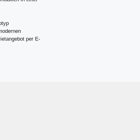
otyp
 modernen
ietangebot per E-