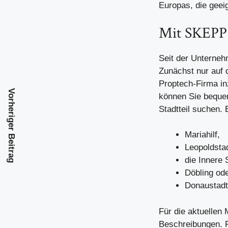
Europas, die geei
Mit SKEPP 
Seit der Unterneh
Zunächst nur auf 
Proptech-Firma in
Vorheriger Beitrag
können Sie beque
Stadtteil suchen.
Mariahilf,
Leopoldstad
die Innere 
Döbling od
Donaustadt
Für die aktuellen
Beschreibungen. F