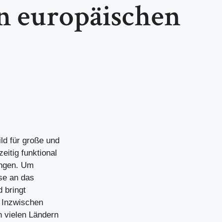
n europäischen
ld für große und
eitig funktional
angen. Um
se an das
 bringt
. Inzwischen
n vielen Ländern