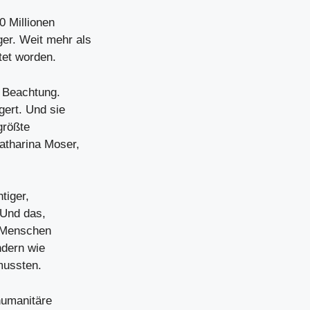
0 Millionen
er. Weit mehr als
tet worden.
 Beachtung.
gert. Und sie
größte
Katharina Moser,
tiger,
 Und das,
n Menschen
ndern wie
mussten.
humanitäre