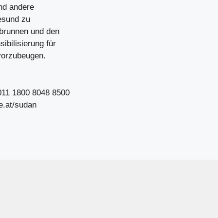
nd andere
gesund zu
rbrunnen und den
bilisierung für
vorzubeugen.
011 1800 8048 8500
e.at/sudan