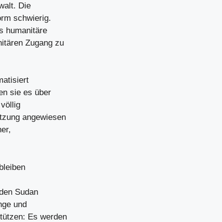
walt. Die
orm schwierig.
as humanitäre
itären Zugang zu
atisiert
en sie es über
völlig
ützung angewiesen
er,
bleiben
n den Sudan
nge und
tützen: Es werden