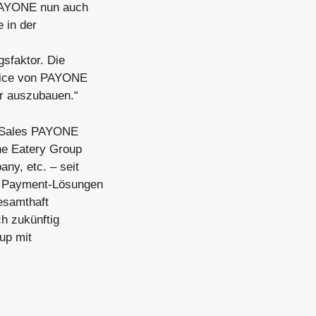
 PAYONE nun auch
 in der
sfaktor. Die
rvice von PAYONE
er auszubauen.“
e Sales PAYONE
The Eatery Group
ny, etc. – seit
n Payment-Lösungen
esamthaft
h zukünftig
up mit