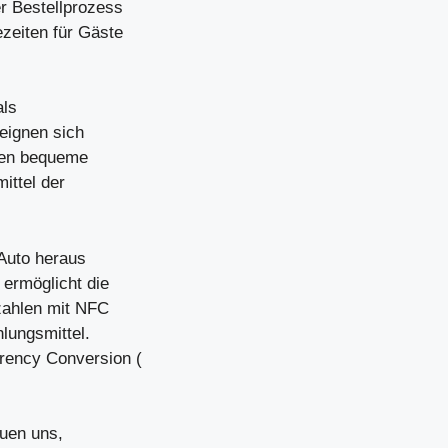
r Bestellprozess
zeiten für Gäste
als
eignen sich
hen bequeme
ittel der
 Auto heraus
 ermöglicht die
zahlen mit NFC
hlungsmittel.
rency Conversion (
euen uns,