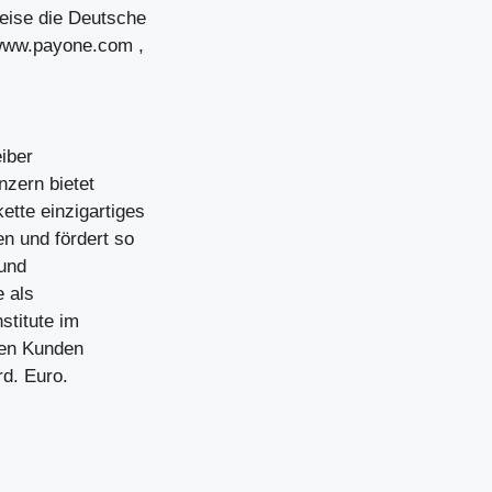
eise die Deutsche
 www.payone.com ,
iber
nzern bietet
tte einzigartiges
n und fördert so
 und
e als
stitute im
onen Kunden
rd. Euro.