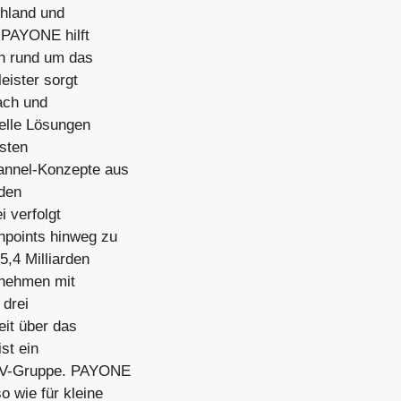
hland und
– PAYONE hilft
en rund um das
eister sorgt
ach und
uelle Lösungen
sten
annel-Konzepte aus
den
 verfolgt
hpoints hinweg zu
,4 Milliarden
rnehmen mit
 drei
eit über das
st ein
DSV-Gruppe. PAYONE
o wie für kleine