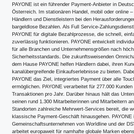
PAYONE ist ein führender Payment-Anbieter in Deutsc
Österreich. Im stationären Handel, mobil oder online 
Händlern und Dienstleistern bei den Herausforderung
bargeldlose Bezahlen. Als Full Service-Zahlungsdienstl
PAYONE für digitale Bezahlprozesse, die schnell, einf
zuverlässig funktionieren. PAYONE entwickelt individ
für alle Branchen und Unternehmensgrößen nach höch
Sicherheitsstandards. Die zukunftsweisenden Omnich
dem Hause PAYONE helfen Händlern dabei, ihren Kun
kanalübergreifende Einkaufserlebnisse zu bieten. Dabei
PAYONE das Ziel, integriertes Payment über alle Touc
ermöglichen. PAYONE verarbeitet für 277.000 Kunden 5
Transaktionen pro Jahr. Darüber hinaus hält das Unte
seinen rund 1.300 Mitarbeiterinnen und Mitarbeitern an
Standorten zahlreiche Mehrwert-Services bereit, die w
klassische Payment-Geschäft hinausgehen. PAYONE i
Gemeinschaftsunternehmen von Worldline und der 
arbeitet europaweit für namhafte globale Marken ebens