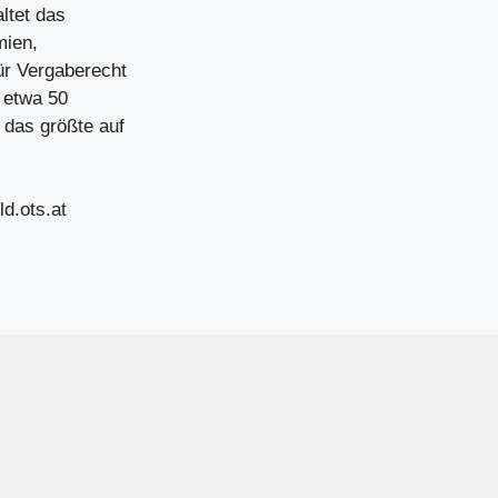
ltet das
mien,
ür Vergaberecht
 etwa 50
 das größte auf
ld.ots.at