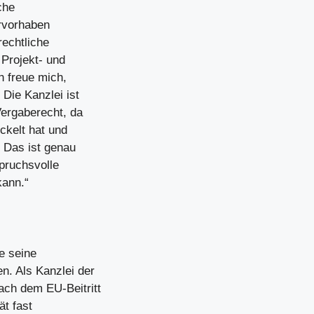
che
rvorhaben
rechtliche
 Projekt- und
h freue mich,
Die Kanzlei ist
Vergaberecht, da
ckelt hat und
. Das ist genau
pruchsvolle
kann.“
e seine
n. Als Kanzlei der
ch dem EU-Beitritt
ät fast