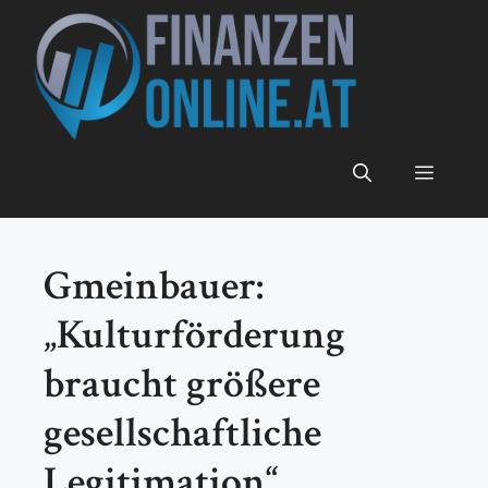
Zum
Inhalt
springen
Menü
Gmeinbauer:
„Kulturförderung
braucht größere
gesellschaftliche
Legitimation“