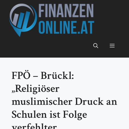
Zum
Inhalt
springen
Menü
FPÖ – Brückl:
„Religiöser
muslimischer Druck an
Schulen ist Folge
verfehlter