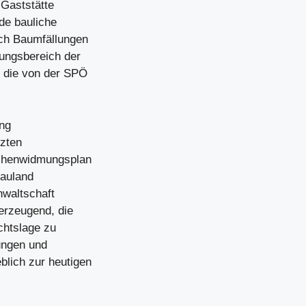
 Gaststätte
de bauliche
ich Baumfällungen
tungsbereich der
 die von der SPÖ
ung
tzten
ächenwidmungsplan
Bauland
nwaltschaft
berzeugend, die
chtslage zu
ungen und
blich zur heutigen