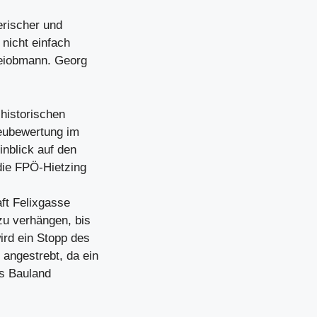
erischer und
nicht einfach
teiobmann. Georg
historischen
eubewertung im
inblick auf den
die FPÖ-Hietzing
aft Felixgasse
zu verhängen, bis
rd ein Stopp des
angestrebt, da ein
ls Bauland