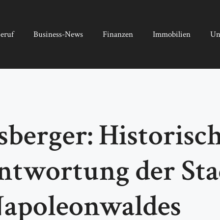
eruf
Business-News
Finanzen
Immobilien
Un
sberger: Historisc
ntwortung der Sta
Napoleonwaldes