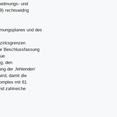
nwidmungs- und
) rechtswidrig
mungsplanes und des
ezirksgrenzen
ur Beschlussfassung
eue
g, den
g der ‚fehlenden‘
ird, damit die
omplex mit 61
nd zahlreiche