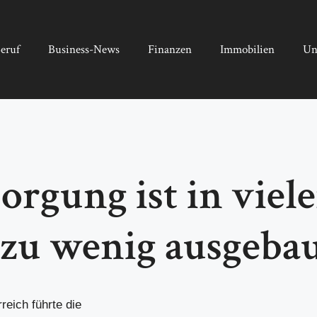
eruf
Business-News
Finanzen
Immobilien
Un
rgung ist in viel
 zu wenig ausgeba
eich führte die