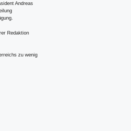
äsident Andreas
eilung
ügung.
hrer Redaktion
erreichs zu wenig