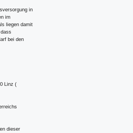
sversorgung in
en im
ls liegen damit
, dass
arf bei den
0 Linz (
erreichs
en dieser