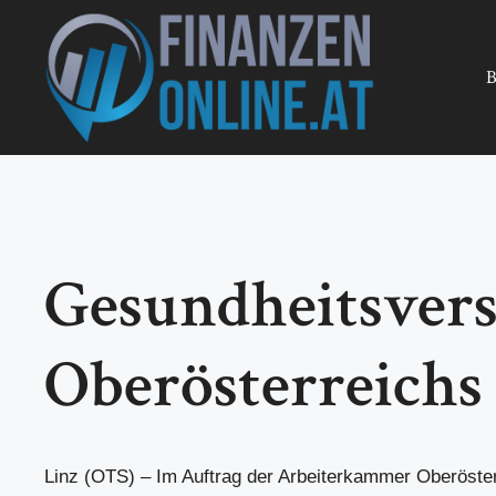
Zum
Inhalt
springen
B
Gesundheitsverso
Oberösterreichs
Linz (OTS) – Im Auftrag der Arbeiterkammer Oberösterr