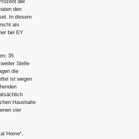
Prozent der
naten den
el. In diesem
nicht als
ner bei EY
en: 35
weiter Stelle
agen die
ftel ist wegen
chenden
atsächlich
schen Haushalte
genen vier
tal Home“,