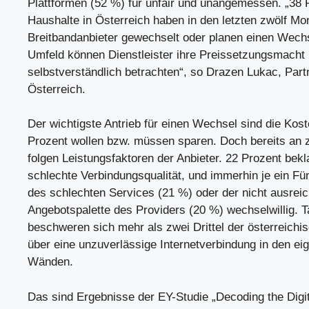
Plattformen (52 %) für unfair und unangemessen. „38 
Haushalte in Österreich haben in den letzten zwölf Mo
Breitbandanbieter gewechselt oder planen einen Wechs
Umfeld können Dienstleister ihre Preissetzungsmacht 
selbstverständlich betrachten“, so Drazen Lukac, Part
Österreich.
Der wichtigste Antrieb für einen Wechsel sind die Kost
Prozent wollen bzw. müssen sparen. Doch bereits an z
folgen Leistungsfaktoren der Anbieter. 22 Prozent bekl
schlechte Verbindungsqualität, und immerhin je ein Fün
des schlechten Services (21 %) oder der nicht ausrei
Angebotspalette des Providers (20 %) wechselwillig. T
beschweren sich mehr als zwei Drittel der österreichi
über eine unzuverlässige Internetverbindung in den ei
Wänden.
Das sind Ergebnisse der EY-Studie „Decoding the Digi