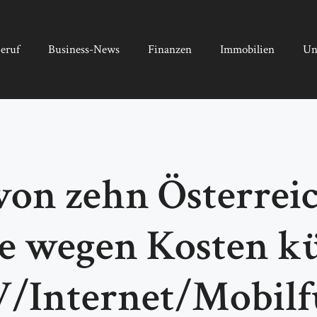
eruf
Business-News
Finanzen
Immobilien
Un
 von zehn Österrei
e wegen Kosten k
/Internet/Mobil