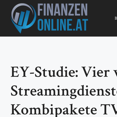
Zum
Inhalt
springen
B
EY-Studie: Vier
Streamingdienst
Kombipakete TV