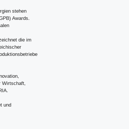
rgien stehen
(AGPB) Awards.
nalen
zeichnet die im
eichischer
oduktionsbetriebe
novation,
 Wirtschaft,
RIA.
et und