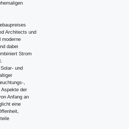
 ehemaligen
tebaupreises
d Architects und
d moderne
und dabei
ombiniert Strom
t.
Solar- und
ltiger
leuchtungs-,
e Aspekte der
von Anfang an
licht eine
ffenheit,
teile