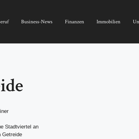
eruf
Business-News
Finanzen
Immobilien
Un
eide
iner
 Stadtviertel an
n Getreide