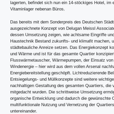
lagerten, befindet sich nun ein 14-stöckiges Hotel, im
Vitaminlager nebenan Büros.
Das bereits mit dem Sonderpreis des Deutschen Städ
ausgezeichnete Konzept von Delugan Meissl Associate
dessen Umsetzung zeigen, wie achtsame Eingriffe un
Haustechnik Bestand zukunfts- und klimafit machen, 
städtebauliche Anreize setzen. Das Energiekonzept k
und Wärme und ist für das gesamte Quartier konzipier
Flusswärmetauscher, Wärmepumpen, der Einsatz von 
Windenergie – hier wird aus dem vollen Arsenal nachha
Energiebereitstellung geschöpft. Lichtreduzierende Be
Entsiegelungs- und Müllkonzepte sind weitere wichtig
nachhaltigen Gestaltung des gesamten Quartiers, die 
mitgedacht wurden. Die schrittweise Umsetzung ermög
organische Entwicklung und dadurch die gewünschte O
multifunktionale Nutzung und Vernetzung der Quartiers
untereinander.