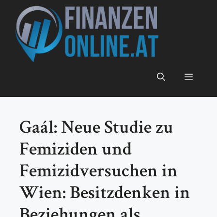
Zum
Inhalt
springen
Menü
Gaál: Neue Studie zu
Femiziden und
Femizidversuchen in
Wien: Besitzdenken in
Beziehungen als