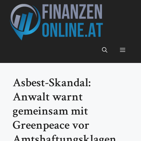
Zum
Inhalt
springen
Menü
Asbest-Skandal:
Anwalt warnt
gemeinsam mit
Greenpeace vor
Amtshaftungsklagen