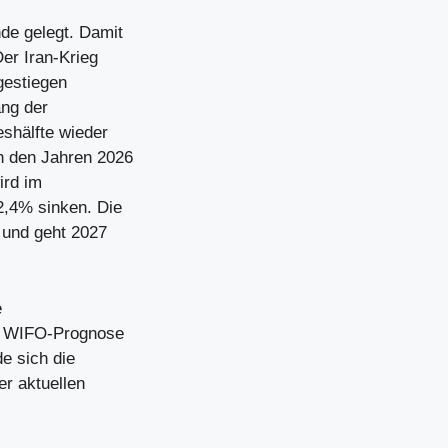
de gelegt. Damit
Der Iran-Krieg
 gestiegen
ang der
eshälfte wieder
n den Jahren 2026
ird im
2,4% sinken. Die
g und geht 2027
e
en WIFO-Prognose
e sich die
er aktuellen