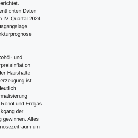
erichtet.
entlichten Daten
 IV. Quartal 2024
 Ausgangslage
unkturprognose
Rohöl- und
reisinflation
der Haushalte
rerzeugung ist
deutlich
rmalisierung
 Rohöl und Erdgas
ckgang der
g gewinnen. Alles
ognosezeitraum um