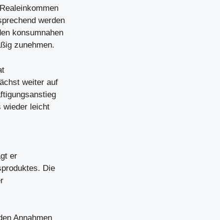
e Realeinkommen
tsprechend werden
 den konsumnahen
äßig zunehmen.
at
ächst weiter auf
ftigungsanstieg
 wieder leicht
gt er
sproduktes. Die
r
u den Annahmen