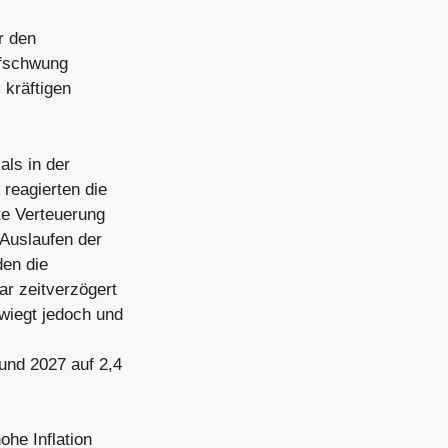
r den
ufschwung
 kräftigen
als in der
reagierten die
ite Verteuerung
Auslaufen der
en die
r zeitverzögert
wiegt jedoch und
und 2027 auf 2,4
he Inflation