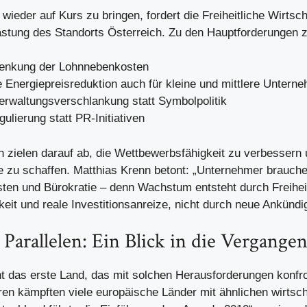
wieder auf Kurs zu bringen, fordert die Freiheitliche Wirtsch
stung des Standorts Österreich. Zu den Hauptforderungen z
Senkung der Lohnnebenkosten
e Energiepreisreduktion auch für kleine und mittlere Unter
erwaltungsverschlankung statt Symbolpolitik
ulierung statt PR-Initiativen
 zielen darauf ab, die Wettbewerbsfähigkeit zu verbessern 
ze zu schaffen. Matthias Krenn betont: „Unternehmer brauch
sten und Bürokratie – denn Wachstum entsteht durch Freihei
eit und reale Investitionsanreize, nicht durch neue Ankündi
 Parallelen: Ein Blick in die Vergange
ht das erste Land, das mit solchen Herausforderungen konfron
ren kämpften viele europäische Länder mit ähnlichen wirtsch