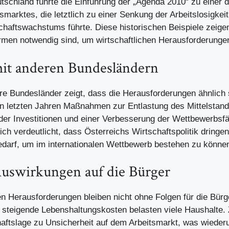
tschland führte die Einführung der „Agenda 2010“ zu einer 
smarktes, die letztlich zu einer Senkung der Arbeitslosigkei
chaftswachstums führte. Diese historischen Beispiele zeige
ormen notwendig sind, um wirtschaftlichen Herausforderung
mit anderen Bundesländern
ere Bundesländer zeigt, dass die Herausforderungen ähnlich 
n letzten Jahren Maßnahmen zur Entlastung des Mittelstand
der Investitionen und einer Verbesserung der Wettbewerbsfäh
ich verdeutlicht, dass Österreichs Wirtschaftspolitik dringen
darf, um im internationalen Wettbewerb bestehen zu könne
uswirkungen auf die Bürger
hen Herausforderungen bleiben nicht ohne Folgen für die Bür
 steigende Lebenshaltungskosten belasten viele Haushalte. 
aftslage zu Unsicherheit auf dem Arbeitsmarkt, was wied