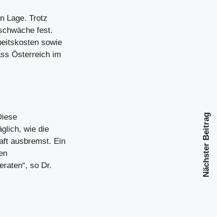
en Lage. Trotz
sschwäche fest.
eitskosten sowie
ss Österreich im
Nächster Beitrag
Diese
glich, wie die
haft ausbremst. Ein
den
eraten“, so Dr.