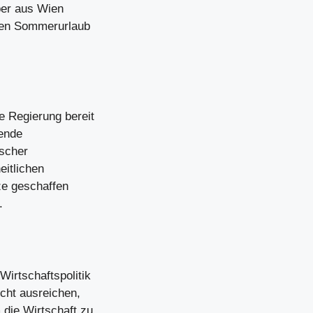
uber aus Wien
nten Sommerurlaub
e Regierung bereit
fende
ischer
eitlichen
ze geschaffen
.
Wirtschaftspolitik
cht ausreichen,
die Wirtschaft zu