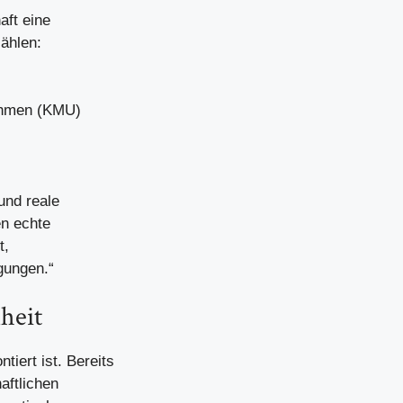
aft eine
ählen:
nehmen (KMU)
und reale
en echte
t,
gungen.“
nheit
tiert ist. Bereits
aftlichen