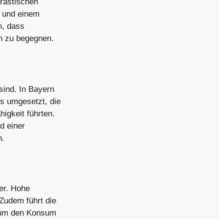
drastischen
t und einem
n, dass
en zu begegnen.
sind. In Bayern
s umgesetzt, die
igkeit führten.
d einer
n.
ger. Hohe
Zudem führt die
erum den Konsum