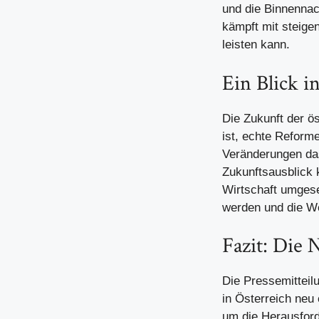
und die Binnennach
kämpft mit steige
leisten kann.
Ein Blick i
Die Zukunft der ö
ist, echte Reform
Veränderungen das
Zukunftsausblick k
Wirtschaft umgese
werden und die We
Fazit: Die
Die Pressemitteilu
in Österreich neu
um die Herausford