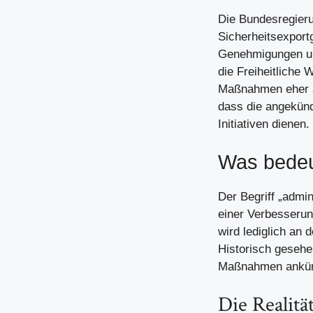
Die Bundesregieru
Sicherheitsexport
Genehmigungen un
die Freiheitliche
Maßnahmen eher al
dass die angekündi
Initiativen dienen.
Was bedeut
Der Begriff „admi
einer Verbesserun
wird lediglich an
Historisch gesehe
Maßnahmen ankündig
Die Realitä