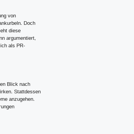
ung von
ankurbeln. Doch
ieht diese
nn argumentiert,
lich als PR-
ten Blick nach
irken. Stattdessen
bleme anzugehen.
erungen