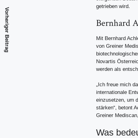
getrieben wird.
Vorheriger Beitrag
Bernhard A
Mit Bernhard Achl
von Greiner Medis
biotechnologischen
Novartis Österrei
werden als entsch
„Ich freue mich d
internationale Ent
einzusetzen, um d
stärken“, betont A
Greiner Mediscan,
Was bedeu