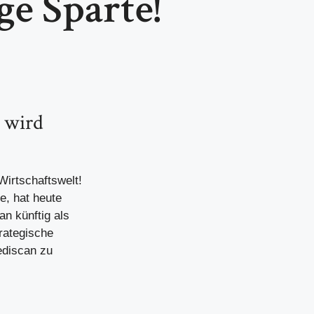
ge Sparte!
 wird
Wirtschaftswelt!
e, hat heute
n künftig als
rategische
ediscan zu