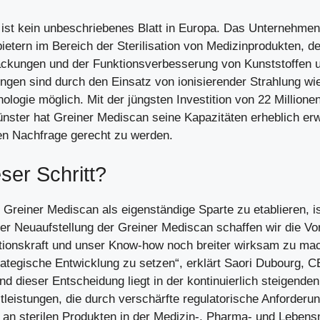
ist kein unbeschriebenes Blatt in Europa. Das Unternehmen 
ietern im Bereich der Sterilisation von Medizinprodukten, 
ckungen und der Funktionsverbesserung von Kunststoffen un
ungen sind durch den Einsatz von ionisierender Strahlung 
ogie möglich. Mit der jüngsten Investition von 22 Millionen
ster hat Greiner Mediscan seine Kapazitäten erheblich erw
en Nachfrage gerecht zu werden.
er Schritt?
Greiner Mediscan als eigenständige Sparte zu etablieren, is
der Neuaufstellung der Greiner Mediscan schaffen wir die V
tionskraft und unser Know-how noch breiter wirksam zu ma
trategische Entwicklung zu setzen“, erklärt Saori Dubourg, 
nd dieser Entscheidung liegt in der kontinuierlich steigend
stleistungen, die durch verschärfte regulatorische Anforder
 an sterilen Produkten in der Medizin-, Pharma- und Lebensm