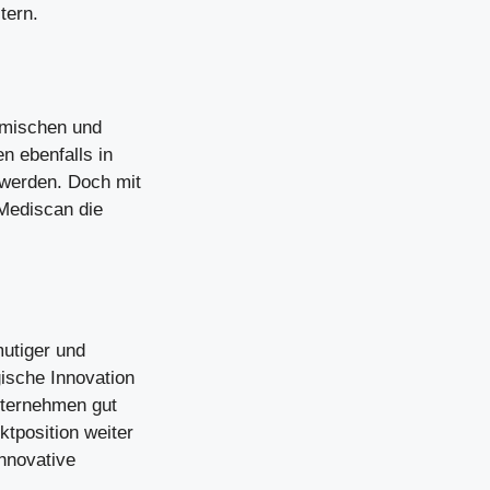
tern.
amischen und
n ebenfalls in
 werden. Doch mit
 Mediscan die
mutiger und
gische Innovation
nternehmen gut
ktposition weiter
nnovative