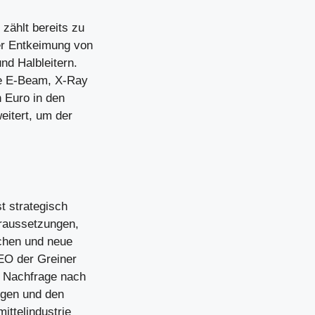
zählt bereits zu
der Entkeimung von
d Halbleitern.
wie E-Beam, X-Ray
 Euro in den
eitert, um der
t strategisch
oraussetzungen,
chen und neue
CEO der Greiner
en Nachfrage nach
ungen und den
ittelindustrie