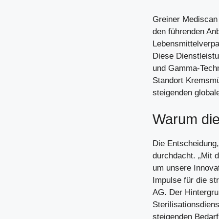
Greiner Mediscan 
den führenden Anb
Lebensmittelverpa
Diese Dienstleist
und Gamma-Technol
Standort Kremsmün
steigenden global
Warum dies
Die Entscheidung, 
durchdacht. „Mit 
um unsere Innova
Impulse für die s
AG. Der Hintergru
Sterilisationsdien
steigenden Bedarf