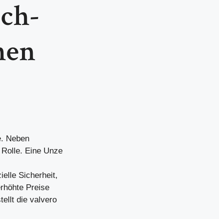
ch-
hen
e. Neben
 Rolle. Eine Unze
elle Sicherheit,
rhöhte Preise
ellt die valvero