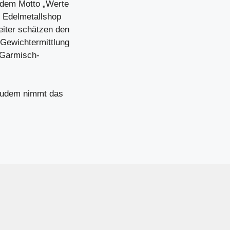
r dem Motto „Werte
m
Edelmetallshop
eiter schätzen den
 Gewichtermittlung
 Garmisch-
Zudem nimmt das