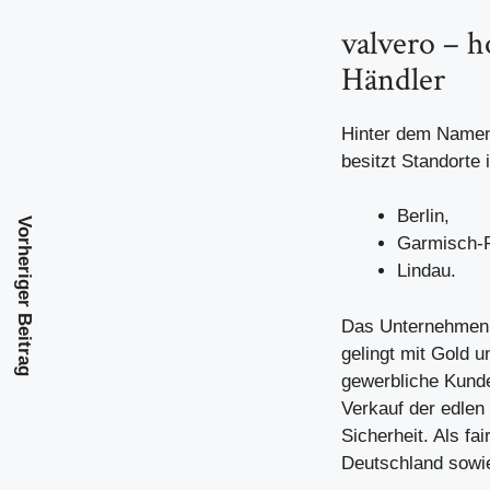
valvero – 
Händler
Hinter dem Name
besitzt Standorte i
Berlin,
Vorheriger Beitrag
Garmisch-P
Lindau.
Das Unternehmen s
gelingt mit Gold 
gewerbliche Kunde
Verkauf der edlen 
Sicherheit. Als fa
Deutschland sowi