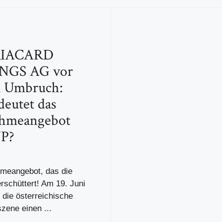
IACARD
NGS AG vor
 Umbruch:
eutet das
hmeangebot
P?
meangebot, das die
rschüttert! Am 19. Juni
 die österreichische
zene einen ...