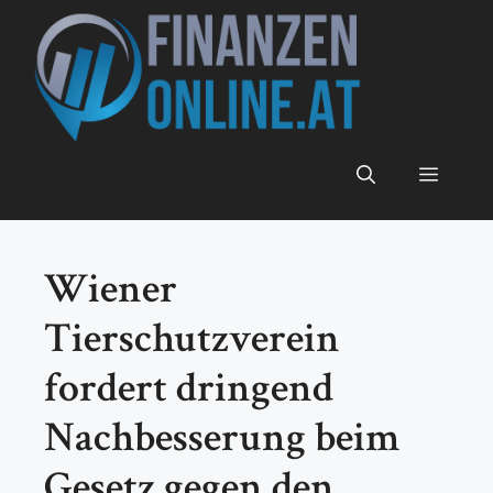
Zum
Inhalt
springen
Menü
Wiener
Tierschutzverein
fordert dringend
Nachbesserung beim
Gesetz gegen den