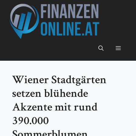
Zum
Inhalt
springen
Menü
Wiener Stadtgärten
setzen blühende
Akzente mit rund
390.000
Sommerblumen