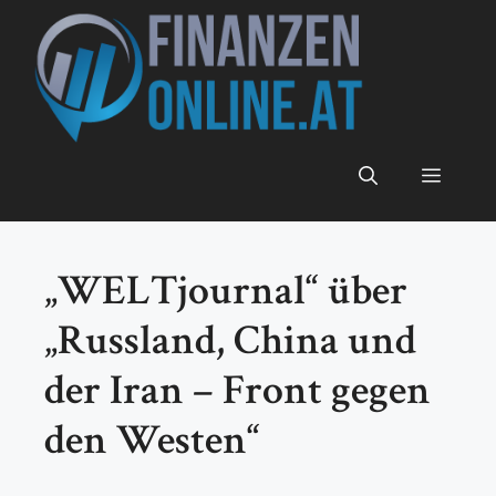
Zum
Inhalt
springen
Menü
„WELTjournal“ über
„Russland, China und
der Iran – Front gegen
den Westen“