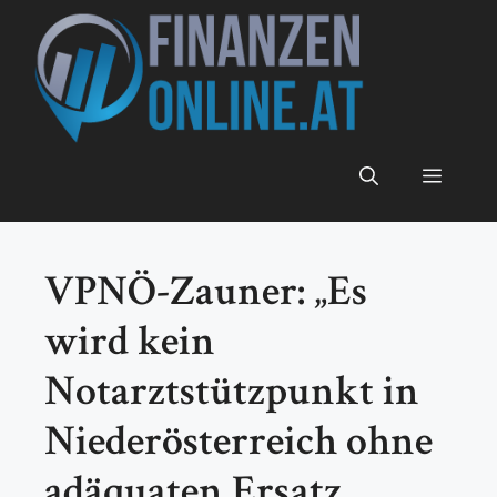
Zum
Inhalt
springen
Menü
VPNÖ-Zauner: „Es
wird kein
Notarztstützpunkt in
Niederösterreich ohne
adäquaten Ersatz