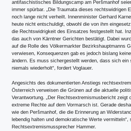
antifaschistisches Bildungscamp am Peršmanhof seien
immer spürbar. „Die Traumata dieses rechtswidrigen E
noch lange nicht verheilt. Innenminister Gerhard Karne
heute nicht entschuldigt, obwohl die von ihm eingese
die Rechtswidrigkeit des Einsatzes festgestellt hat. I
das auch von Kärntner Gerichten bestätigt. Dabei wur
auf die Rolle des Völkermarkter Bezirkshauptmanns G
verwiesen, Konsequenzen gab es jedoch bislang kein
ändern. Es muss sichergestellt werden, dass sich ein
niemals wiederholt“, fordert Voglauer.
Angesichts des dokumentierten Anstiegs rechtsextreme
Österreich verweisen die Grünen auf die aktuelle polit
Verantwortung. „Der Rechtsextremismusbericht zeigt d
extreme Rechte auf dem Vormarsch ist. Gerade deshal
wie den Peršmanhof, die die Erinnerung an Widerstan
lebendig halten und demokratische Werte vermitteln“, 
Rechtsextremismussprecher Hammer.