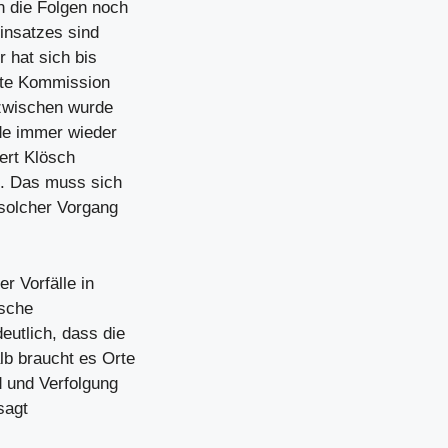
 die Folgen noch
insatzes sind
r hat sich bis
tzte Kommission
nzwischen wurde
de immer wieder
ert Klösch
e. Das muss sich
 solcher Vorgang
r Vorfälle in
ische
eutlich, dass die
b braucht es Orte
d und Verfolgung
sagt