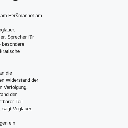
er am Peršmanhof am
glauer,
r, Sprecher für
e besondere
kratische
an die
en Widerstand der
n Verfolgung,
tand der
tbarer Teil
 sagt Voglauer.
gen ein