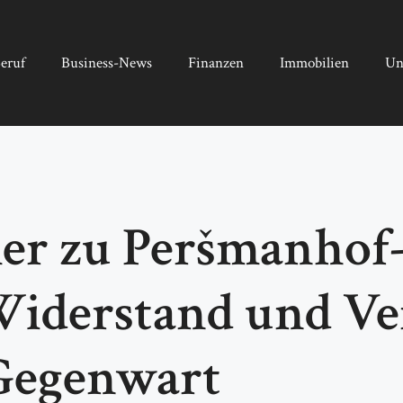
eruf
Business-News
Finanzen
Immobilien
Un
r zu Peršmanhof
iderstand und Ver
 Gegenwart