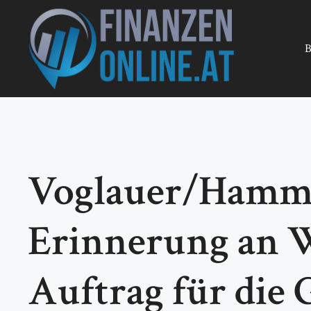
Zum
Inhalt
springen
B
Voglauer/Hamme
Erinnerung an W
Auftrag für die