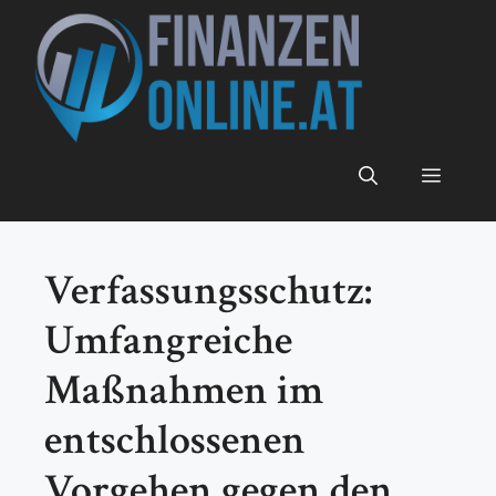
Zum
Inhalt
springen
Menü
Verfassungsschutz:
Umfangreiche
Maßnahmen im
entschlossenen
Vorgehen gegen den