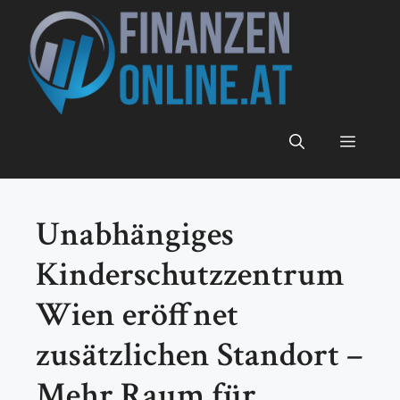
Zum
Inhalt
springen
Menü
Unabhängiges
Kinderschutzzentrum
Wien eröffnet
zusätzlichen Standort –
Mehr Raum für