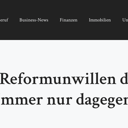
eruf
Business-News
Finanzen
Immobilien
Un
 Reformunwillen d
mmer nur dagegen,