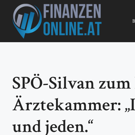
Zum
Inhalt
springen
B
SPÖ-Silvan zum
Ärztekammer: „I
und jeden.“