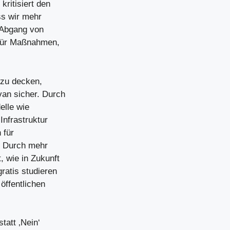
ritisiert den
ss wir mehr
 Abgang von
n für Maßnahmen,
 zu decken,
van sicher. Durch
lle wie
Infrastruktur
 für
. Durch mehr
 wie in Zukunft
ratis studieren
öffentlichen
tatt ‚Nein‘