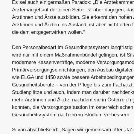
Es sei auch einigermaßen Paradox: „Die Ärztekammer k
Ärztemangel auf der einen Seite, ist aber dagegen, da
Ärztinnen und Ärzte ausbilden. Sie erkennt den hohen
Ärztinnen und Ärzten ins Ausland, ist aber nicht offe
die dem entgegenwirken wollen.“
Den Personalbedarf im Gesundheitssystem langfristig
wird nur mit einem Maßnahmenbündel gelingen, ist Sil
modernere Kassenverträge, moderne Versorgungsmode
Primärversorgungseinrichtungen, den Ausbau digitaler 
wie ELGA und 1450 sowie bessere Arbeitsbedingungen
Gesundheitsberufe – von der Pflege bis zum Facharzt
Studienplätze und auch, indem man darüber nachdenkt,
mehr Ärztinnen und Ärzte, nachdem sie in Österreich g
konnten, die Versorgungssituation im österreichischen 
Gesundheitssystem nach ihrem Studium verbessern.
Silvan abschließend: „Sagen wir gemeinsam öfter ‚Ja‘ s