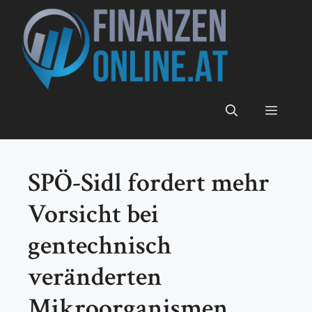
Zum
Inhalt
springen
Menü
SPÖ-Sidl fordert mehr
Vorsicht bei
gentechnisch
veränderten
Mikroorganismen