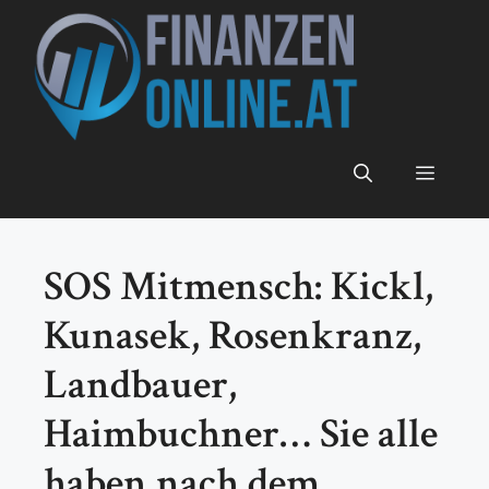
Zum
Inhalt
springen
Menü
SOS Mitmensch: Kickl,
Kunasek, Rosenkranz,
Landbauer,
Haimbuchner… Sie alle
haben nach dem