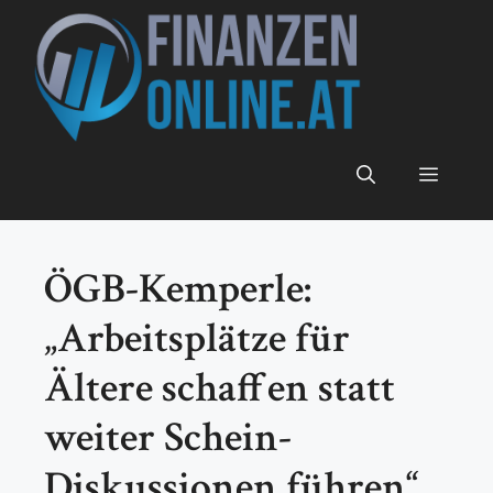
Zum
Inhalt
springen
Menü
ÖGB-Kemperle:
„Arbeitsplätze für
Ältere schaffen statt
weiter Schein-
Diskussionen führen“