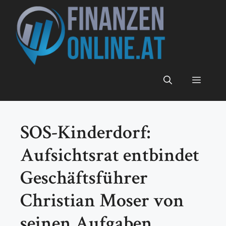
Zum
Inhalt
springen
Menü
SOS-Kinderdorf:
Aufsichtsrat entbindet
Geschäftsführer
Christian Moser von
seinen Aufgaben