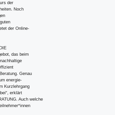
urs der
heiten. Noch
gen
 guten
tet der Online-
 DIE
ebot, das beim
 nachhaltige
ffizient
 Beratung. Genau
um energie-
om Kurzlehrgang
ei“, erklärt
ERATUNG. Auch welche
Teilnehmer*innen