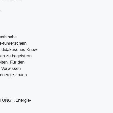
r
raxisnahe
ie-führerschein
 didaktisches Know-
en zu begeistern
iten. Für den
s Vorwissen
energie-coach
TUNG: „Energie-