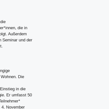
 die
r*innen, die in
olgt. Außerdem
n Seminar und der
t.
ängige
d Wohnen. Die
instieg in die
ie. Er umfasst 50
 Teilnehmer*
m 4. November