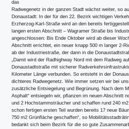
das
Radwegenetz in der ganzen Stadt wächst weiter, so au
Donaustadt: In der für den 22. Bezirk wichtigen Verke
Erzherzog-Karl-Straße wird an den bereits fertiggestel
langen ersten Abschnitt – Wagramer Straße bis Indust
angeschlossen: Bis Ende Oktober wird ab dieser Woch
Abschnitt errichtet, ein neuer knapp 500 m langer 2-
ab der Industriestraße, der dann in die Donaustadtstr
„Damit wird der Radhighway Nord mit dem Radweg auf
Donaustadtstraße mit sicherer Radverkehrsinfrastruktu
Kilometer Länge verbunden. So entsteht in der Donaus
dichteres Radwegenetz. Wie immer setzen wir bei uns
zusätzliche Entsiegelung und Begrünung. Nach dem M
Asphalt“ entsiegeln wir, pflanzen im neuen Abschnitt
und 2 Hochstammsträucher und schaffen rund 240 m2 
schon fertigen ersten Teil wurden bereits 17 neue Bäu
750 m2 Grünfläche geschaffen“, so Mobilitätsstadträtin
bedankt sich beim Bezirk für die so gute Zusammenarb