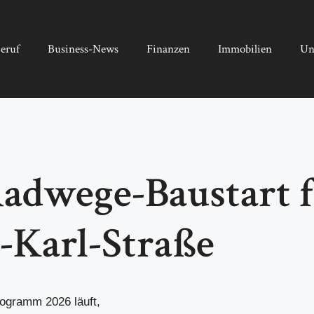
eruf
Business-News
Finanzen
Immobilien
Un
adwege-Baustart fü
-Karl-Straße
ogramm 2026 läuft,