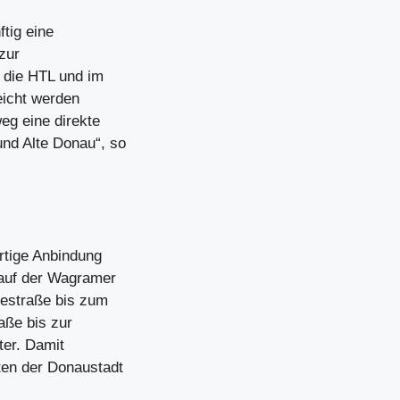
tig eine
zur
 die HTL und im
eicht werden
g eine direkte
nd Alte Donau“, so
rtige Anbindung
 auf der Wagramer
lestraße bis zum
raße bis zur
ter. Damit
ten der Donaustadt