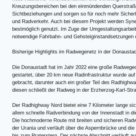
Kreuzungsbereichen bei den einmündenden Querstraße
Sichtbeziehungen und sorgen so für noch mehr Sicherh
und Radverkehr. Auch bei diesem Projekt werden Syne
bestmöglich genutzt. Im Zuge der Umgestaltungsarbei
notwendige Fahrbahn- und Gehsteiginstandsetzungen d
Bisherige Highlights im Radwegenetz in der Donaustad
Die Donaustadt hat im Jahr 2022 eine große Radwegeo
gestartet, über 20 km neue Radinfrastruktur wurde au
gebracht, darunter auch ein großer Teil des Radhighw
diesen schließt der Radweg in der Erzherzog-Karl-Str
Der Radhighway Nord bietet eine 7 Kilometer lange si
allem schnelle Radverbindung von der Innenstadt in di
Die hochmoderne Route mit breiten und sicheren Radw
der Urania und verläuft über die Aspernbrücke und die
bis zum Praterstern. Der nächste Abschnitt verläuft au