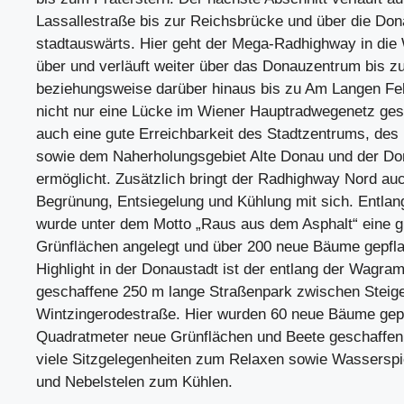
Lassallestraße bis zur Reichsbrücke und über die Don
stadtauswärts. Hier geht der Mega-Radhighway in di
über und verläuft weiter über das Donauzentrum bis z
beziehungsweise darüber hinaus bis zu Am Langen Fe
nicht nur eine Lücke im Wiener Hauptradwegenetz ge
auch eine gute Erreichbarkeit des Stadtzentrums, de
sowie dem Naherholungsgebiet Alte Donau und der Do
ermöglicht. Zusätzlich bringt der Radhighway Nord au
Begrünung, Entsiegelung und Kühlung mit sich. Entlan
wurde unter dem Motto „Raus aus dem Asphalt“ eine g
Grünflächen angelegt und über 200 neue Bäume gepfl
Highlight in der Donaustadt ist der entlang der Wagra
geschaffene 250 m lange Straßenpark zwischen Steig
Wintzingerodestraße. Hier wurden 60 neue Bäume gepf
Quadratmeter neue Grünflächen und Beete geschaffen.
viele Sitzgelegenheiten zum Relaxen sowie Wasserspi
und Nebelstelen zum Kühlen.