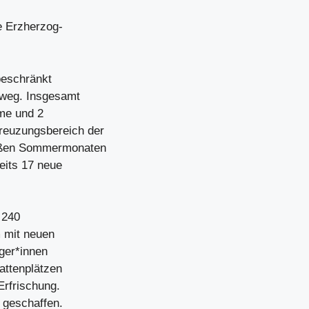
e Erzherzog-
beschränkt
dweg. Insgesamt
me und 2
reuzungsbereich der
eißen Sommermonaten
eits 17 neue
 240
 mit neuen
nger*innen
attenplätzen
Erfrischung.
 geschaffen.