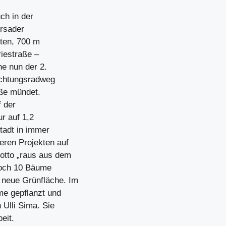
ch in der
hrsader
lten, 700 m
riestraße –
e nun der 2.
Richtungsradweg
aße mündet.
 der
r auf 1,2
tadt in immer
eren Projekten auf
otto „raus aus dem
 noch 10 Bäume
neue Grünfläche. Im
me gepflanzt und
 Ulli Sima. Sie
eit.