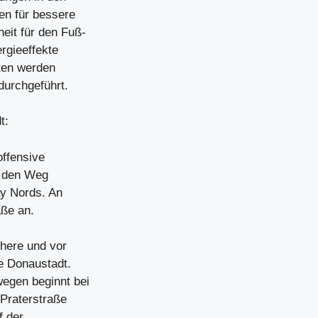
n für bessere
eit für den Fuß-
rgieeffekte
ten werden
urchgeführt.
t:
ffensive
f den Weg
ay Nords. An
aße an.
chere und vor
e Donaustadt.
egen beginnt bei
 Praterstraße
f der