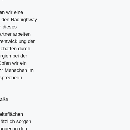
en wir eine
an den Radhighway
r dieses
rtner arbeiten
entwicklung der
 schaffen durch
gien bei der
pfen wir ein
hr Menschen im
ssprecherin
raße
altsflächen
ätzlich sorgen
ungen in den