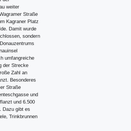
au weiter
e Wagramer Straße
um Kagraner Platz
lde. Damit wurde
schlossen, sondern
s Donauzentrums
nauinsel
ch umfangreiche
g der Strecke
roße Zahl an
anzt. Besonderes
mer Straße
enteschgasse und
lanzt und 6.500
 Dazu gibt es
ele, Trinkbrunnen