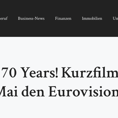
eruf
Business-News
Finanzen
Immobilien
Un
70 Years! Kurzfilm
 Mai den Eurovisio