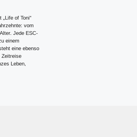
„Life of Toni“
Jahrzehnte: vom
Alter. Jede ESC-
 zu einem
teht eine ebenso
 Zeitreise
nzes Leben,