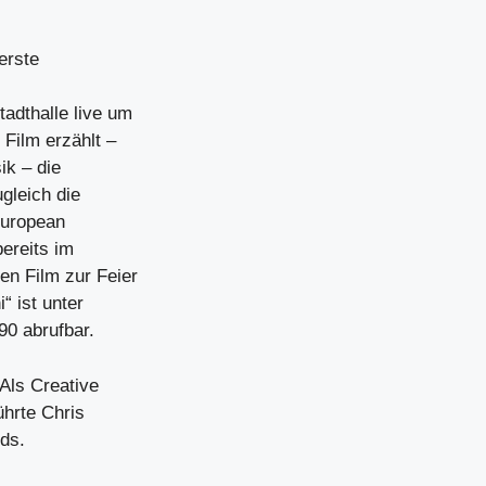
erste
adthalle live um
Film erzählt –
ik – die
gleich die
European
bereits im
en Film zur Feier
“ ist unter
90 abrufbar.
 Als Creative
ührte Chris
ds.