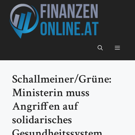
Zum
Inhalt
springen
Menü
Schallmeiner/Grüne:
Ministerin muss
Angriffen auf
solidarisches
Gesundheitssystem