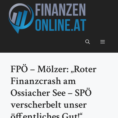
Zum
Inhalt
springen
Menü
FPÖ – Mölzer: „Roter
Finanzcrash am
Ossiacher See – SPÖ
verscherbelt unser
öffentliches Gut!“