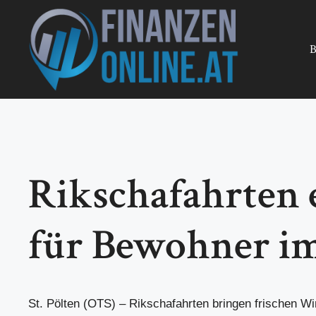
Zum
Inhalt
springen
B
Rikschafahrten 
für Bewohner im
St. Pölten (OTS) – Rikschafahrten bringen frischen Win