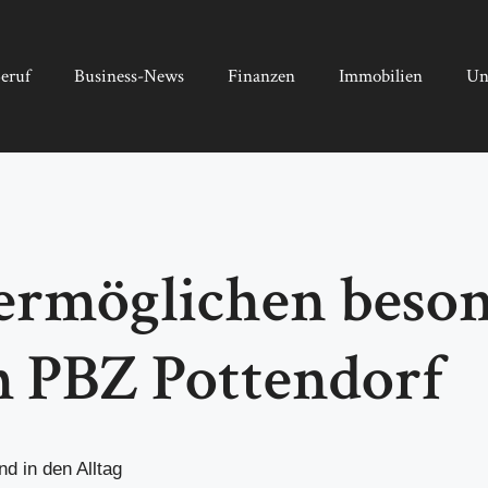
eruf
Business-News
Finanzen
Immobilien
Un
ermöglichen beson
 PBZ Pottendorf
d in den Alltag