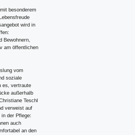
 mit besonderem
 Lebensfreude
sangebot wird in
fen:
nd Bewohnern,
v am öffentlichen
hslung vom
nd soziale
 es, vertraute
rücke außerhalb
Christiane Teschl
nd verweist auf
in der Pflege:
nnen auch
mfortabel an den