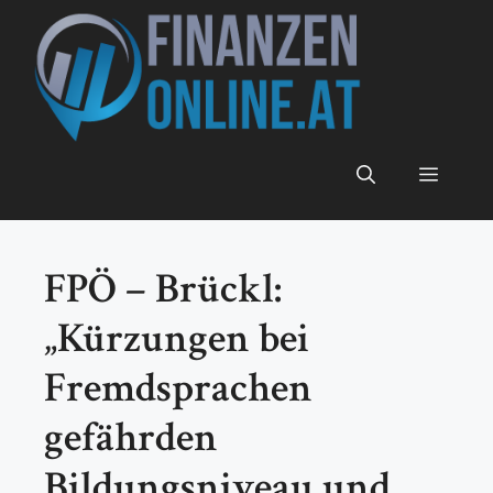
Zum
Inhalt
springen
Menü
FPÖ – Brückl:
„Kürzungen bei
Fremdsprachen
gefährden
Bildungsniveau und