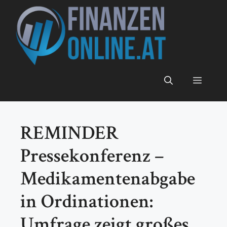
Zum
Inhalt
springen
Menü
REMINDER
Pressekonferenz –
Medikamentenabgabe
in Ordinationen:
Umfrage zeigt großes