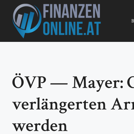
Zum
Inhalt
springen
B
ÖVP — Mayer: G
verlängerten Ar
werden