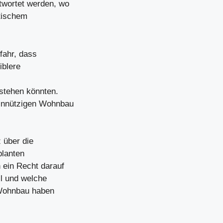
twortet werden, wo
itischem
fahr, dass
iblere
stehen könnten.
innützigen Wohnbau
 über die
planten
 ein Recht darauf
l und welche
 Wohnbau haben