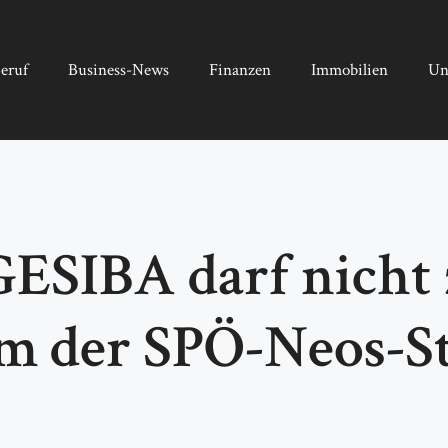
eruf
Business-News
Finanzen
Immobilien
Un
ESIBA darf nicht
m der SPÖ-Neos-S