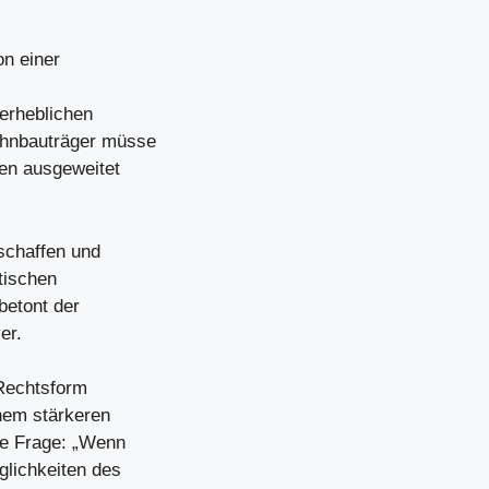
n einer
 erheblichen
ohnbauträger müsse
ten ausgeweitet
schaffen und
tischen
betont der
er.
Rechtsform
nem stärkeren
ale Frage: „Wenn
glichkeiten des