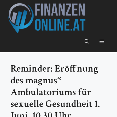
Zum
Inhalt
springen
Menü
Reminder: Eröffnung
des magnus*
Ambulatoriums für
sexuelle Gesundheit 1.
Juni, 10.30 Uhr