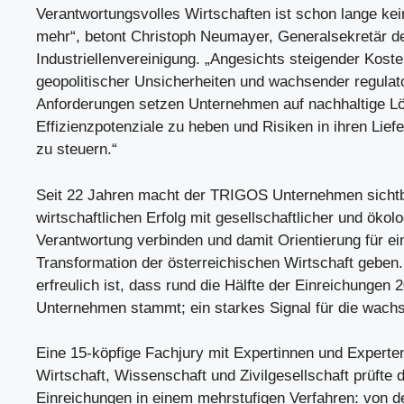
Verantwortungsvolles Wirtschaften ist schon lange k
mehr“, betont Christoph Neumayer, Generalsekretär d
Industriellenvereinigung. „Angesichts steigender Koste
geopolitischer Unsicherheiten und wachsender regulat
Anforderungen setzen Unternehmen auf nachhaltige L
Effizienzpotenziale zu heben und Risiken in ihren Lief
zu steuern.“
Seit 22 Jahren macht der TRIGOS Unternehmen sichtb
wirtschaftlichen Erfolg mit gesellschaftlicher und ökol
Verantwortung verbinden und damit Orientierung für ei
Transformation der österreichischen Wirtschaft geben
erfreulich ist, dass rund die Hälfte der Einreichungen
Unternehmen stammt; ein starkes Signal für die wac
Eine 15-köpfige Fachjury mit Expertinnen und Experte
Wirtschaft, Wissenschaft und Zivilgesellschaft prüfte d
Einreichungen in einem mehrstufigen Verfahren: von d