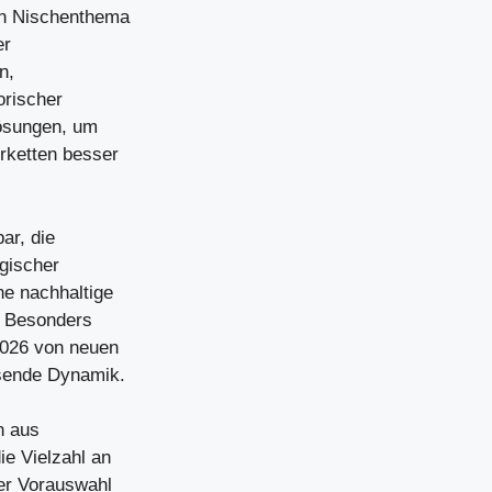
ein Nischenthema
er
n,
orischer
ösungen, um
erketten besser
ar, die
ogischer
ne nachhaltige
. Besonders
 2026 von neuen
hsende Dynamik.
n aus
ie Vielzahl an
er Vorauswahl