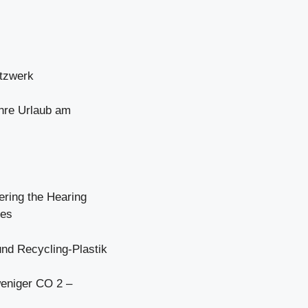
etzwerk
hre Urlaub am
ring the Hearing
ies
 Recycling-Plastik
eniger CO 2 –
s