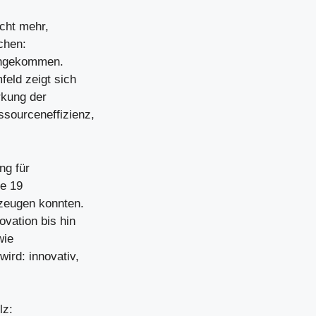
icht mehr,
ichen:
 angekommen.
feld zeigt sich
rkung der
ssourceneffizienz,
ng für
ne 19
rzeugen konnten.
ovation bis hin
wie
ird: innovativ,
lz: