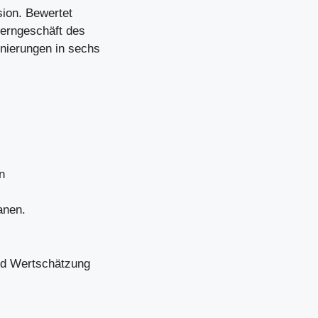
sion. Bewertet
erngeschäft des
nierungen in sechs
n
anen.
nd Wertschätzung