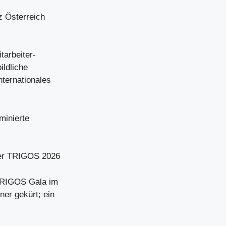
z Österreich
tarbeiter-
ildliche
nternationales
minierte
ler TRIGOS 2026
 TRIGOS Gala im
er gekürt; ein