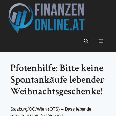
Zum
Inhalt
springen
Menü
Pfotenhilfe: Bitte keine
Spontankäufe lebender
Weihnachtsgeschenke!
Salzburg/OÖ/Wien (OTS) – Dass lebende
Geschenke ein No-Go sind,