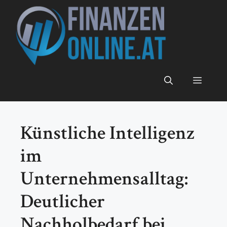
Zum
Inhalt
springen
Menü
Künstliche Intelligenz
im
Unternehmensalltag:
Deutlicher
Nachholbedarf bei