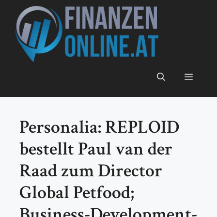
Zum
Inhalt
springen
Menü
Personalia: REPLOID
bestellt Paul van der
Raad zum Director
Global Petfood;
Business-Development-