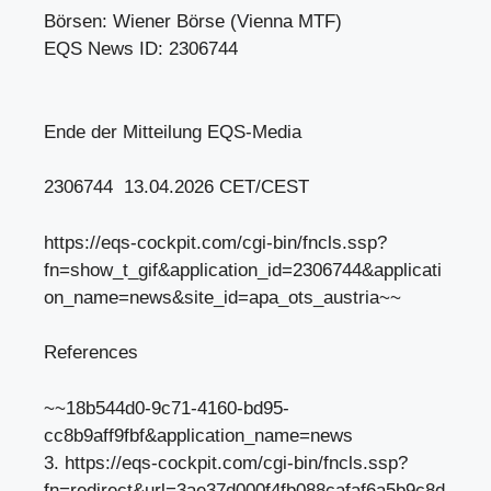
Börsen: Wiener Börse (Vienna MTF)
EQS News ID: 2306744
Ende der Mitteilung EQS-Media
2306744 13.04.2026 CET/CEST
https://eqs-cockpit.com/cgi-bin/fncls.ssp?
fn=show_t_gif&application_id=2306744&applicati
on_name=news&site_id=apa_ots_austria~~
References
~~18b544d0-9c71-4160-bd95-
cc8b9aff9fbf&application_name=news
3. https://eqs-cockpit.com/cgi-bin/fncls.ssp?
fn=redirect&url=3ae37d000f4fb088cafaf6a5b9c8d