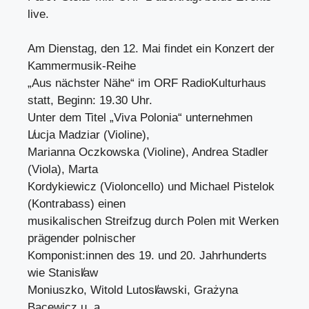
live.
Am Dienstag, den 12. Mai findet ein Konzert der
Kammermusik-Reihe
„Aus nächster Nähe“ im ORF RadioKulturhaus
statt, Beginn: 19.30 Uhr.
Unter dem Titel „Viva Polonia“ unternehmen
L̸ucja Madziar (Violine),
Marianna Oczkowska (Violine), Andrea Stadler
(Viola), Marta
Kordykiewicz (Violoncello) und Michael Pistelok
(Kontrabass) einen
musikalischen Streifzug durch Polen mit Werken
prägender polnischer
Komponist:innen des 19. und 20. Jahrhunderts
wie Stanisl̸aw
Moniuszko, Witold Lutosl̸awski, Grażyna
Bacewicz u. a.