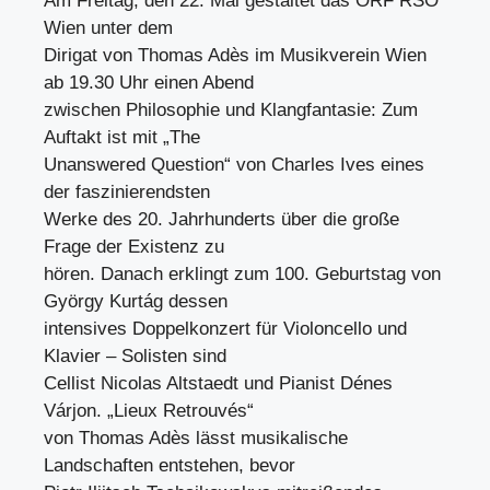
Am Freitag, den 22. Mai gestaltet das ORF RSO
Wien unter dem
Dirigat von Thomas Adès im Musikverein Wien
ab 19.30 Uhr einen Abend
zwischen Philosophie und Klangfantasie: Zum
Auftakt ist mit „The
Unanswered Question“ von Charles Ives eines
der faszinierendsten
Werke des 20. Jahrhunderts über die große
Frage der Existenz zu
hören. Danach erklingt zum 100. Geburtstag von
György Kurtág dessen
intensives Doppelkonzert für Violoncello und
Klavier – Solisten sind
Cellist Nicolas Altstaedt und Pianist Dénes
Várjon. „Lieux Retrouvés“
von Thomas Adès lässt musikalische
Landschaften entstehen, bevor