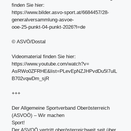
finden Sie hier:
https://www.bilder.asvo-sport.at/6684457/28-
generalversammlung-asvoe-
ooe-25-punkt-04-punkt-2026?l=de
© ASVÖ/Dostal
Videomaterial finden Sie hier:
https://www.youtube.com/watch?v=
AsRWo0ZFRHE&list=PLevEpNZJHPvdDu5I7ulL
B702vqwDm_sjR
+++
Der Allgemeine Sportverband Oberösterreich
(ASVOÖ) – Wir machen
Sport!
Der ASVOÖ vertritt oberösterreichweit seit über