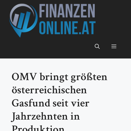
Zum
Inhalt
springen
Menü
OMV bringt größten
österreichischen
Gasfund seit vier
Jahrzehnten in
Produktion