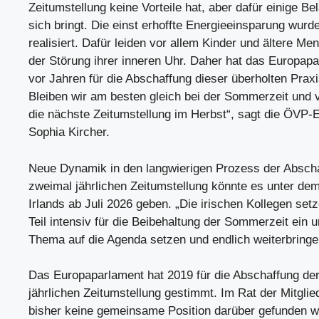
Zeitumstellung keine Vorteile hat, aber dafür einige Be
sich bringt. Die einst erhoffte Energieeinsparung wurd
realisiert. Dafür leiden vor allem Kinder und ältere Me
der Störung ihrer inneren Uhr. Daher hat das Europap
vor Jahren für die Abschaffung dieser überholten Prax
Bleiben wir am besten gleich bei der Sommerzeit und v
die nächste Zeitumstellung im Herbst“, sagt die ÖVP
Sophia Kircher.
Neue Dynamik in den langwierigen Prozess der Abscha
zweimal jährlichen Zeitumstellung könnte es unter de
Irlands ab Juli 2026 geben. „Die irischen Kollegen set
Teil intensiv für die Beibehaltung der Sommerzeit ein
Thema auf die Agenda setzen und endlich weiterbringen
Das Europaparlament hat 2019 für die Abschaffung de
jährlichen Zeitumstellung gestimmt. Im Rat der Mitgli
bisher keine gemeinsame Position darüber gefunden w