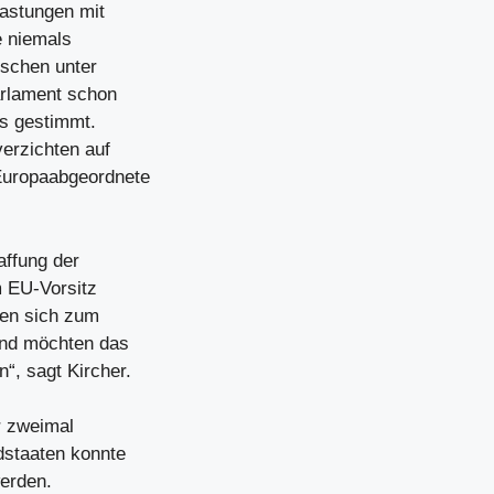
lastungen mit
e niemals
nschen unter
arlament schon
is gestimmt.
erzichten auf
-Europaabgeordnete
ffung der
m EU-Vorsitz
zen sich zum
 und möchten das
“, sagt Kircher.
r zweimal
edstaaten konnte
erden.