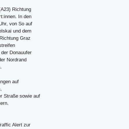
(A23) Richtung
:innen. In den
Uhr, von So auf
elskai und dem
 Richtung Graz
streifen
 der Donauufer
der Nordrand
.
ungen auf
,
r Straße sowie auf
ern.
ffic Alert zur