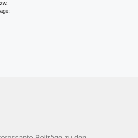
bzw.
age:
nteressante Beiträge zu den