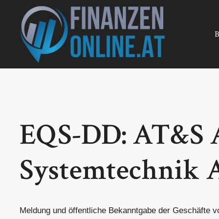
Zum
Inhalt
springen
B
EQS-DD: AT&S A
Systemtechnik A
Meldung und öffentliche Bekanntgabe der Geschäfte v