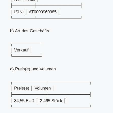
├───────┼──────────────┤
│ ISIN: │ AT0000969985 │
└───────┴──────────────┘
b) Art des Geschäfts
┌─────────┐
│ Verkauf │
└─────────┘
c) Preis(e) und Volumen
┌───────────┬─────────────┐
│ Preis(e) │ Volumen │
├───────────┼─────────────┤
│ 34,55 EUR │ 2.465 Stück │
└───────────┴─────────────┘