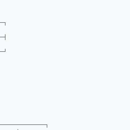
─┐
─┤
─┘
─────────────┐