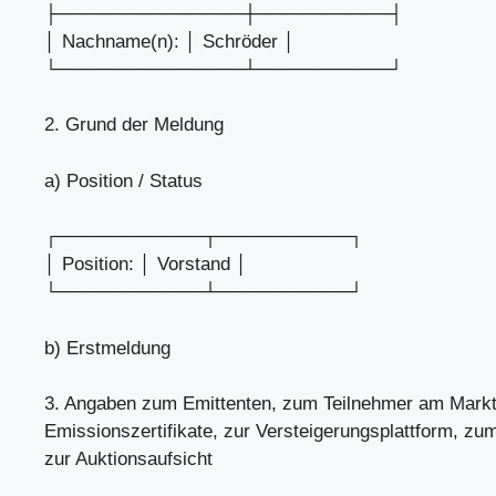
├──────────────┼──────────┤
│ Nachname(n): │ Schröder │
└──────────────┴──────────┘
2. Grund der Meldung
a) Position / Status
┌───────────┬──────────┐
│ Position: │ Vorstand │
└───────────┴──────────┘
b) Erstmeldung
3. Angaben zum Emittenten, zum Teilnehmer am Markt
Emissionszertifikate, zur Versteigerungsplattform, zu
zur Auktionsaufsicht