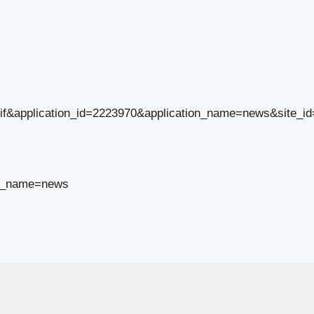
_gif&application_id=2223970&application_name=news&site_i
on_name=news