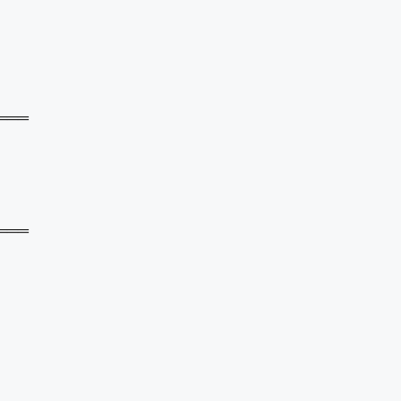
═══
═══