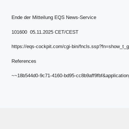
Ende der Mitteilung EQS News-Service
101600 05.11.2025 CET/CEST
https://eqs-cockpit.com/cgi-bin/fncls.ssp?fn=show_t
References
~~18b544d0-9c71-4160-bd95-cc8b9aff9fbf&applicati