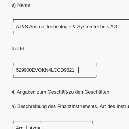
a) Name
┌─────────────────────────────────
│ AT&S Austria Technologie & Systemtechnik AG │
└─────────────────────────────────
b) LEI
┌───────────────────────┐
│ 529900EVOKN4LCCD9321 │
└───────────────────────┘
4. Angaben zum Geschäft/zu den Geschäften
a) Beschreibung des Finanzinstruments, Art des Inst
┌───────┬──────────────┐
│ Art: │ Aktie │