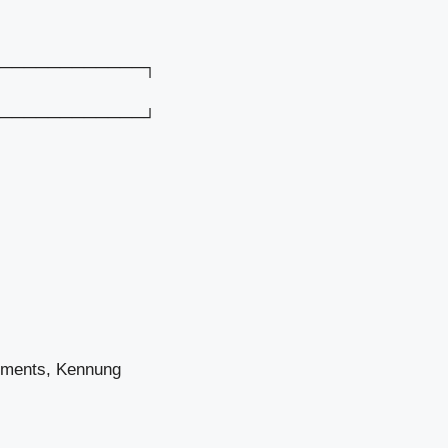
────────────┐
────────────┘
ruments, Kennung