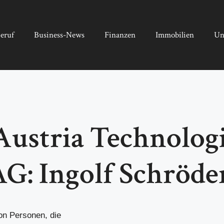
eruf
Business-News
Finanzen
Immobilien
Un
ustria Technolog
G: Ingolf Schröde
on Personen, die