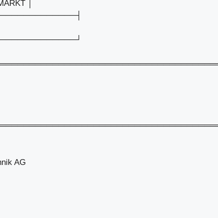
MARKT │
─────────────┤
─────────────┘
═════════════════════════════════════
═════════════════════════════════════
hnik AG